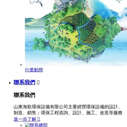
行業動態
聯系我們

聯系我們
山東海歌環保設備有限公司主要經營環保設備的設計、
制造、銷售；環保工程咨詢、設計、施工、改造等服務
進一步了解
