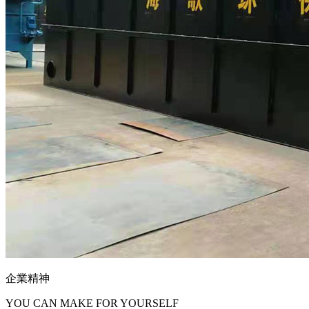
企業精神
YOU CAN MAKE FOR YOURSELF