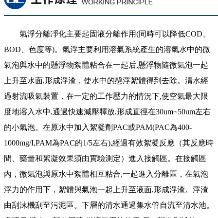
氣浮分離凈化主要起固液分離作用(同時可以降低COD、
BOD、色度等)。氣浮主要利用溶氣系統產生的溶氣水中的微
氣泡與水中的懸浮物絮體粘合在一起后,懸浮物隨微氣泡一起
上升至水面,形成浮渣，使水中的懸浮絮體得到去除。清水經
過射流吸氣裝置，在一定的工作壓力的情況下,使空氣最大限
度地溶入水中,通過快速減壓釋放,形成直徑在30um~50um左右
的小氣泡。在原水中加入絮凝劑PAC或PAM(PAC為400-
1000mg/I,PAM為PAC的1/5左右),經過有效絮凝反應（其反應時
間、藥量和絮凝效果須由實驗測定）進入接觸區。在接觸區
內，微氣泡與原水中絮體相互粘合,一起進入分離區，在氣泡
浮力的作用下，絮體與氣泡一起上升至液面,形成浮渣。浮渣
由刮沫機刮至污泥區。下層的清水通過集水管自流至清水池。