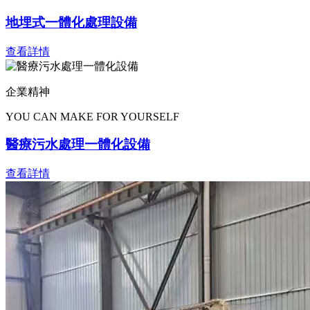
地埋式一體化處理設備
查看詳情
企業精神
YOU CAN MAKE FOR YOURSELF
醫療污水處理一體化設備
查看詳情