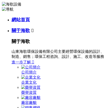
網站首頁
關于海歌

關于海歌
山東海歌環保設備有限公司主要經營環保設備的設計、
制造、銷售；環保工程咨詢、設計、施工、改造等服務
進一步了解

公司簡介
企業文化
榮譽資質
廠容廠貌