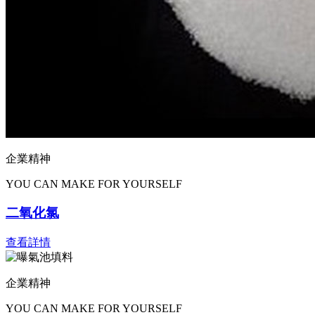
企業精神
YOU CAN MAKE FOR YOURSELF
二氧化氯
查看詳情
企業精神
YOU CAN MAKE FOR YOURSELF