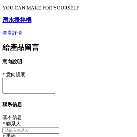
YOU CAN MAKE FOR YOURSELF
潛水攪拌機
查看詳情
給產品留言
意向說明
*
意向說明
聯系信息
基本信息
*
聯系人
*
手機