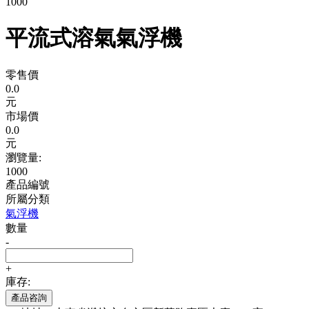
1000
平流式溶氣氣浮機
零售價
0.0
元
市場價
0.0
元
瀏覽量:
1000
產品編號
所屬分類
氣浮機
數量
-
+
庫存:
產品咨詢