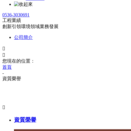
0536-3030691
工程業績
創新引領環境領域業務發展
公司簡介


您現在的位置：
首頁
-
資質榮譽

資質榮譽