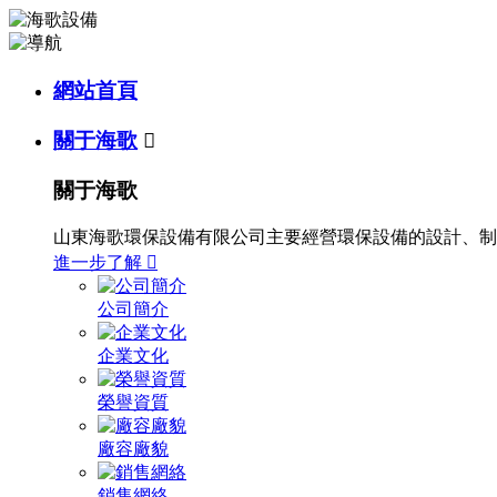
網站首頁
關于海歌

關于海歌
山東海歌環保設備有限公司主要經營環保設備的設計、制
進一步了解

公司簡介
企業文化
榮譽資質
廠容廠貌
銷售網絡