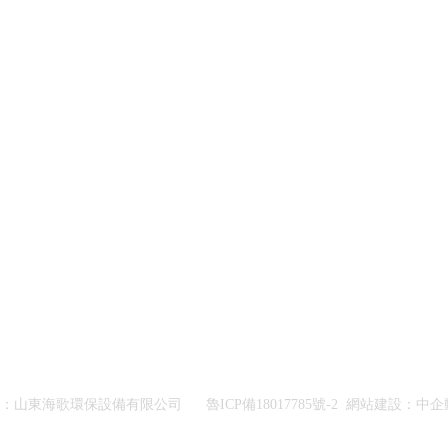
有：山東海歌環保設備有限公司
魯ICP備18017785號-2
網站建設：
中企