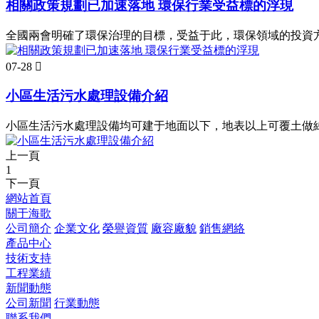
相關政策規劃已加速落地 環保行業受益標的浮現
全國兩會明確了環保治理的目標，受益于此，環保領域的投資
07-28

小區生活污水處理設備介紹
小區生活污水處理設備均可建于地面以下，地表以上可覆土做
上一頁
1
下一頁
網站首頁
關于海歌
公司簡介
企業文化
榮譽資質
廠容廠貌
銷售網絡
產品中心
技術支持
工程業績
新聞動態
公司新聞
行業動態
聯系我們