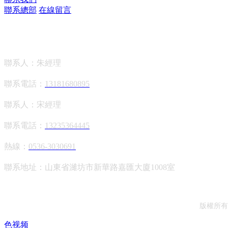
聯系總部
在線留言
山東海歌環保設備有限公司
聯系人：朱經理
聯系電話：
13181680895
聯系人：宋經理
聯系電話：
13235364445
熱線：
0536-3030691
聯系地址：山東省濰坊市新華路嘉匯大廈1008室
版權所
色视频