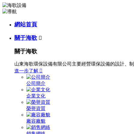
網站首頁
關于海歌

關于海歌
山東海歌環保設備有限公司主要經營環保設備的設計、制
進一步了解

公司簡介
企業文化
榮譽資質
廠容廠貌
銷售網絡