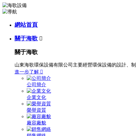
網站首頁
關于海歌

關于海歌
山東海歌環保設備有限公司主要經營環保設備的設計、制
進一步了解

公司簡介
企業文化
榮譽資質
廠容廠貌
銷售網絡