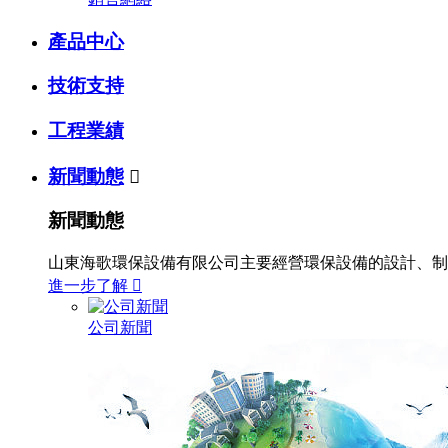
產品中心
技術支持
工程業績
新聞動態

新聞動態
山東海歌環保設備有限公司主要經營環保設備的設計、制
進一步了解

公司新聞