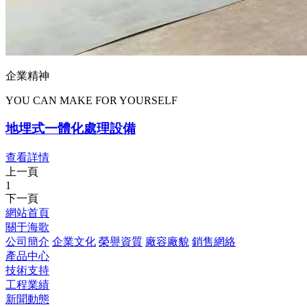
企業精神
YOU CAN MAKE FOR YOURSELF
地埋式一體化處理設備
查看詳情
上一頁
1
下一頁
網站首頁
關于海歌
公司簡介
企業文化
榮譽資質
廠容廠貌
銷售網絡
產品中心
技術支持
工程業績
新聞動態