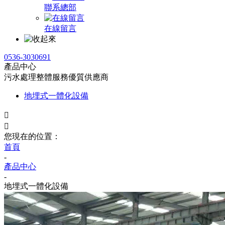
聯系總部
在線留言
0536-3030691
產品中心
污水處理整體服務優質供應商
地埋式一體化設備


您現在的位置：
首頁
-
產品中心
-
地埋式一體化設備