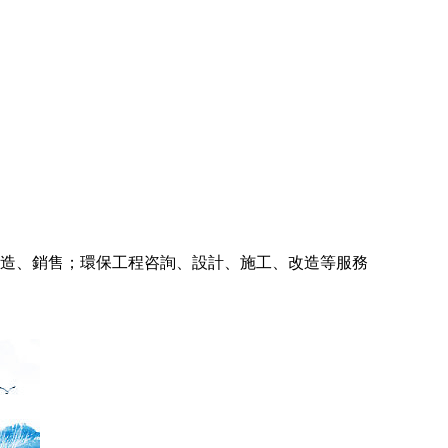
造、銷售；環保工程咨詢、設計、施工、改造等服務