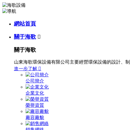
網站首頁
關于海歌

關于海歌
山東海歌環保設備有限公司主要經營環保設備的設計、制
進一步了解

公司簡介
企業文化
榮譽資質
廠容廠貌
銷售網絡