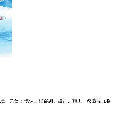
造、銷售；環保工程咨詢、設計、施工、改造等服務