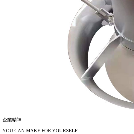
企業精神
YOU CAN MAKE FOR YOURSELF