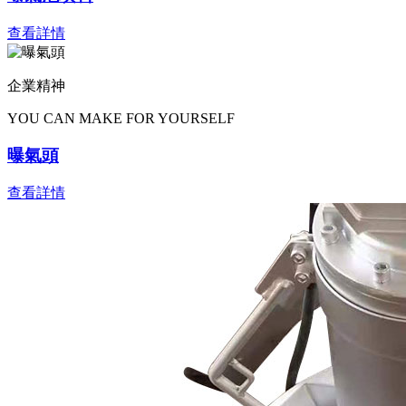
查看詳情
企業精神
YOU CAN MAKE FOR YOURSELF
曝氣頭
查看詳情